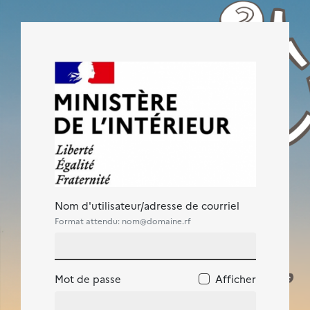
Passer au contenu principal
Connexion à Plateforme de formation d
Procédure de création de compte
Nom d'utilisateur/adresse de courriel
Format attendu: nom@domaine.rf
Mot de passe
Afficher